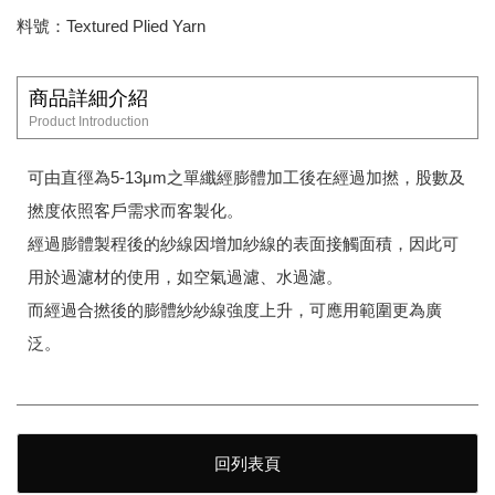
料號：Textured Plied Yarn
商品詳細介紹
Product Introduction
可由直徑為5-13μm之單纖經膨體加工後在經過加撚，股數及
撚度依照客戶需求而客製化。
經過膨體製程後的紗線因增加紗線的表面接觸面積，因此可
用於過濾材的使用，如空氣過濾、水過濾。
而經過合撚後的膨體紗紗線強度上升，可應用範圍更為廣
泛。
回列表頁