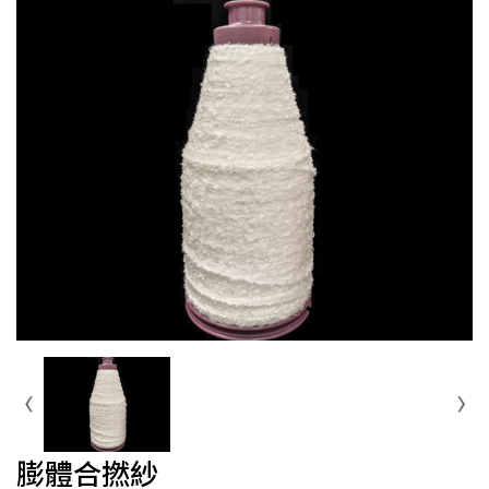
膨體合撚紗